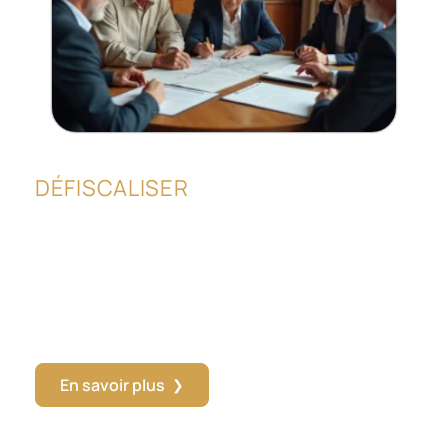
DÉFISCALISER
t
Terrain à donner gratuitement entre
membres d’une même famille : mode
d’emploi
r
Donner un terrain à un enfant, un frère ou un neveu sans
demander un centime en échange, c'est tout à fait possible
en droit
…
En savoir plus