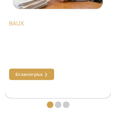
BAUX
a
Nouvelle loi sur les loyers impayés : ce
s
que les bailleurs oublient souvent
d’anticiper
u
Le décret n° 2026-596 du 6 juillet 2026 modifie en
profondeur le contrat type de location et les délais
applicables en cas de loyers
…
En savoir plus