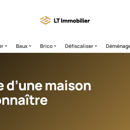
er
Baux
Brico
Défiscaliser
Déménag
te d’une maison
onnaître