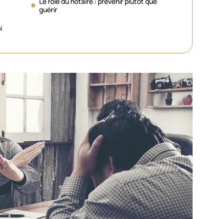
Le rôle du notaire : prévenir plutôt que
guérir
i