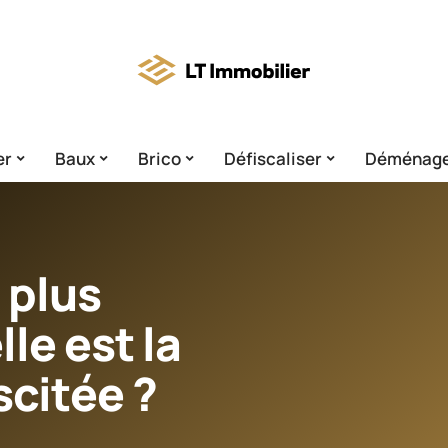
er
Baux
Brico
Défiscaliser
Déménag
 plus
le est la
scitée ?