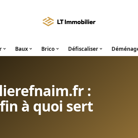
r
Baux
Brico
Défiscaliser
Déménag
erefnaim.fr :
in à quoi sert