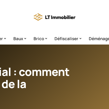
er
Baux
Brico
Défiscaliser
Déménag
al : comment
 de la