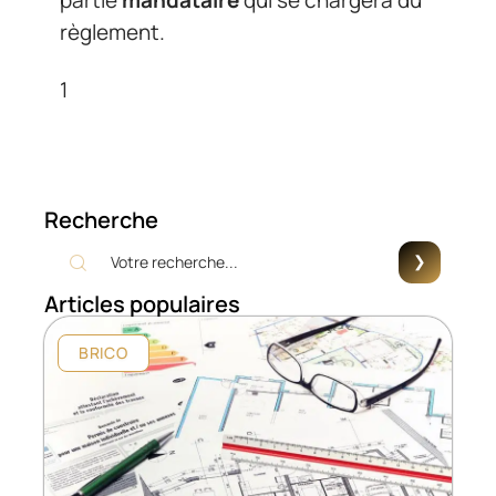
partie
mandataire
qui se chargera du
règlement.
1
Recherche
Articles populaires
BRICO